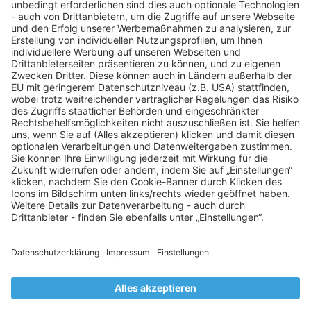
Tel.
+49 69-13029-8888
aileen.hartmann@strabag-pfs.com
Kontaktformular
Rechtliches
Datenschutzerklärung
Impressum
Barrierefreiheit
© 2026 Swiss Life Asset Managers